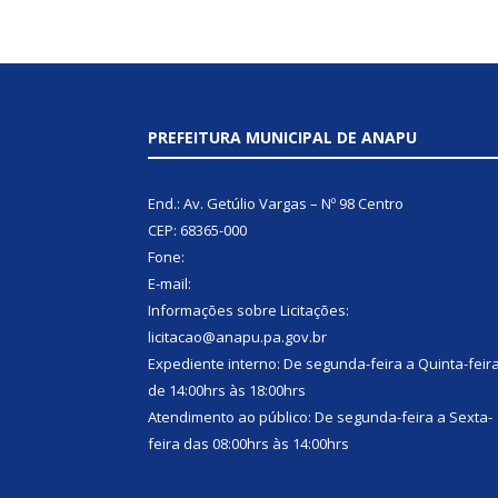
PREFEITURA MUNICIPAL DE ANAPU
End.: Av. Getúlio Vargas – Nº 98 Centro
CEP: 68365-000
Fone:
E-mail:
Informações sobre Licitações:
licitacao@anapu.pa.gov.br
Expediente interno: De segunda-feira a Quinta-feir
de 14:00hrs às 18:00hrs
Atendimento ao público: De segunda-feira a Sexta-
feira das 08:00hrs às 14:00hrs