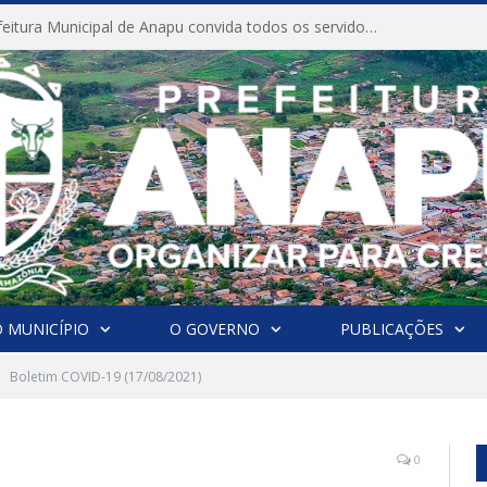
CONVITE A Prefeitura Municipal de Anapu convida todos os servidores públicos municipais para participarem da Audiência Pública de discussão da Lei de Diretrizes Orçamentárias (LDO), importante instrumento de planejamento das ações e investimentos da Administração Pública para o próximo exercício financeiro.
 MUNICÍPIO
O GOVERNO
PUBLICAÇÕES
Boletim COVID-19 (17/08/2021)
0