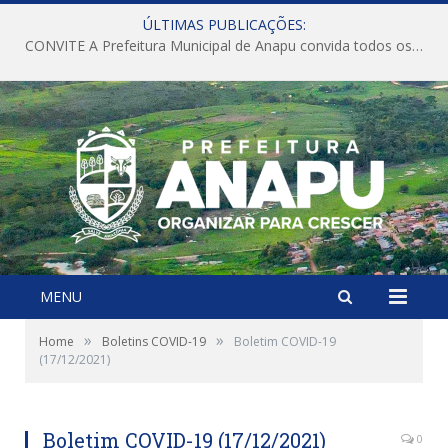
ÚLTIMAS PUBLICAÇÕES:
CONVITE A Prefeitura Municipal de Anapu convida todos os servidores públicos municipais para participarem da Audiência Pública de discussão da Lei de Diretrizes Orçamentárias (LDO), importante instrumento de planejamento das ações e investimentos da Administração Pública para o próximo exercício financeiro.
MENU
»
»
Home
Boletins COVID-19
Boletim COVID-19
(17/12/2021)
Boletim COVID-19 (17/12/2021)
0