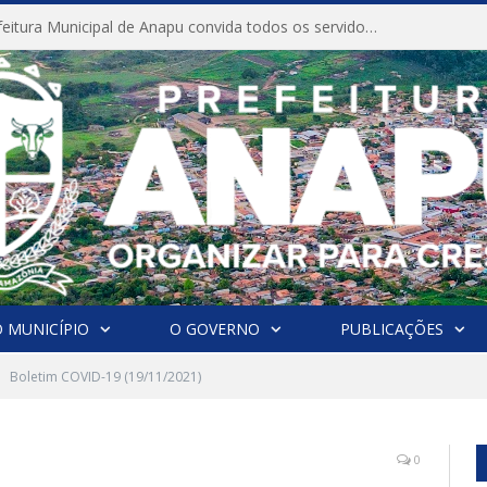
CONVITE A Prefeitura Municipal de Anapu convida todos os servidores públicos municipais para participarem da Audiência Pública de discussão da Lei de Diretrizes Orçamentárias (LDO), importante instrumento de planejamento das ações e investimentos da Administração Pública para o próximo exercício financeiro.
 MUNICÍPIO
O GOVERNO
PUBLICAÇÕES
Boletim COVID-19 (19/11/2021)
0