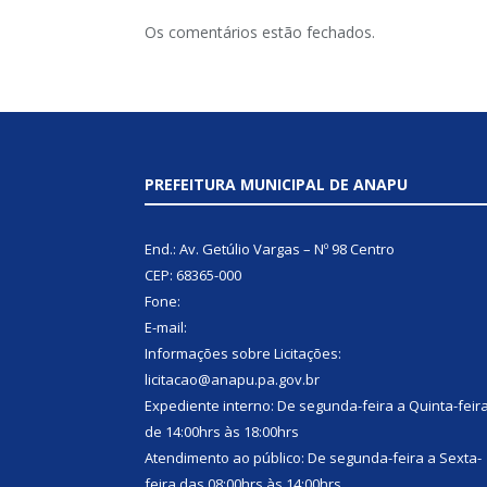
Os comentários estão fechados.
PREFEITURA MUNICIPAL DE ANAPU
End.: Av. Getúlio Vargas – Nº 98 Centro
CEP: 68365-000
Fone:
E-mail:
Informações sobre Licitações:
licitacao@anapu.pa.gov.br
Expediente interno: De segunda-feira a Quinta-feir
de 14:00hrs às 18:00hrs
Atendimento ao público: De segunda-feira a Sexta-
feira das 08:00hrs às 14:00hrs