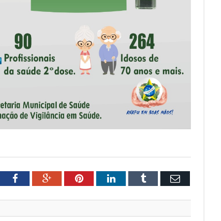
tter
Facebook
Google+
Pinterest
LinkedIn
Tumblr
Email