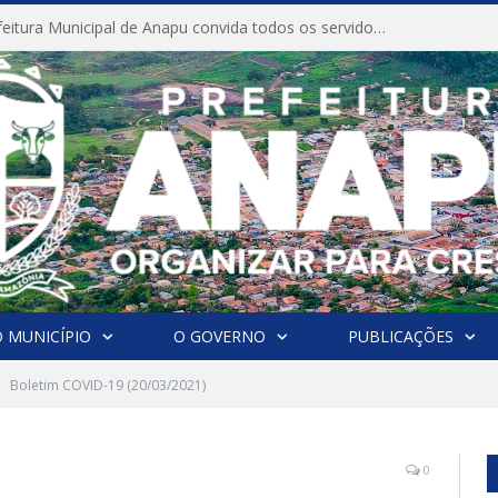
CONVITE A Prefeitura Municipal de Anapu convida todos os servidores públicos municipais para participarem da Audiência Pública de discussão da Lei de Diretrizes Orçamentárias (LDO), importante instrumento de planejamento das ações e investimentos da Administração Pública para o próximo exercício financeiro.
 MUNICÍPIO
O GOVERNO
PUBLICAÇÕES
Boletim COVID-19 (20/03/2021)
0