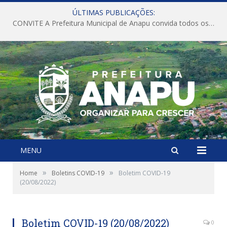
ÚLTIMAS PUBLICAÇÕES:
CONVITE A Prefeitura Municipal de Anapu convida todos os servidores públicos municipais para participarem da Audiência Pública de discussão da Lei de Diretrizes Orçamentárias (LDO), importante instrumento de planejamento das ações e investimentos da Administração Pública para o próximo exercício financeiro.
MENU
»
»
Home
Boletins COVID-19
Boletim COVID-19
(20/08/2022)
Boletim COVID-19 (20/08/2022)
0