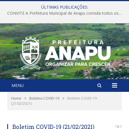
ÚLTIMAS PUBLICAÇÕES:
CONVITE A Prefeitura Municipal de Anapu convida todos os servidores públicos municipais para participarem da Audiência Pública de discussão da Lei de Diretrizes Orçamentárias (LDO), importante instrumento de planejamento das ações e investimentos da Administração Pública para o próximo exercício financeiro.
MENU
»
»
Home
Boletins COVID-19
Boletim COVID-19
(21/02/2021)
Boletim COVID-19 (21/02/2021)
0