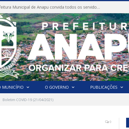
CONVITE A Prefeitura Municipal de Anapu convida todos os servidores públicos municipais para participarem da Audiência Pública de discussão da Lei de Diretrizes Orçamentárias (LDO), importante instrumento de planejamento das ações e investimentos da Administração Pública para o próximo exercício financeiro.
 MUNICÍPIO
O GOVERNO
PUBLICAÇÕES
Boletim COVID-19 (21/04/2021)
0