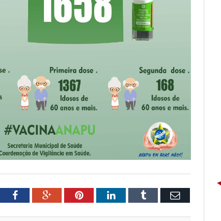
tter
Facebook
Google+
Pinterest
LinkedIn
Tumblr
Email