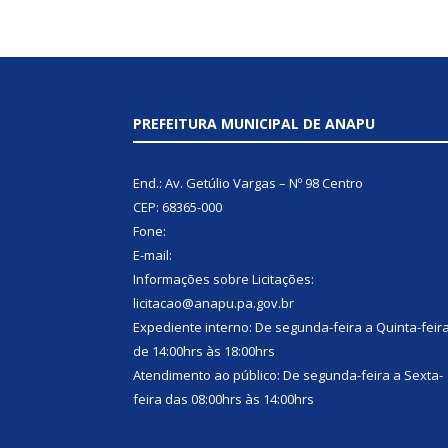
PREFEITURA MUNICIPAL DE ANAPU
End.: Av. Getúlio Vargas – Nº 98 Centro
CEP: 68365-000
Fone:
E-mail:
Informações sobre Licitações:
licitacao@anapu.pa.gov.br
Expediente interno: De segunda-feira a Quinta-feir
de 14:00hrs às 18:00hrs
Atendimento ao público: De segunda-feira a Sexta-
feira das 08:00hrs às 14:00hrs