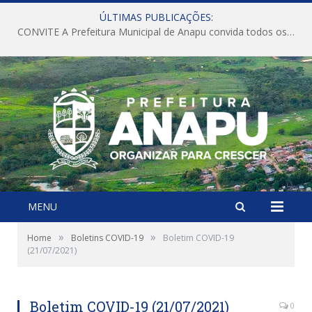
ÚLTIMAS PUBLICAÇÕES:
CONVITE A Prefeitura Municipal de Anapu convida todos os servidores públicos municipais para participarem da Audiência Pública de discussão da Lei de Diretrizes Orçamentárias (LDO), importante instrumento de planejamento das ações e investimentos da Administração Pública para o próximo exercício financeiro.
MENU
»
»
Home
Boletins COVID-19
Boletim COVID-19
(21/07/2021)
Boletim COVID-19 (21/07/2021)
0