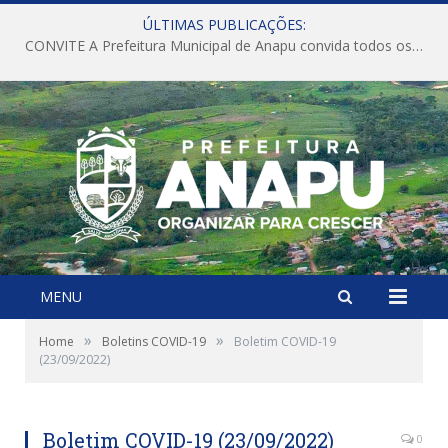
ÚLTIMAS PUBLICAÇÕES:
CONVITE A Prefeitura Municipal de Anapu convida todos os servidores públicos municipais para participarem da Audiência Pública de discussão da Lei de Diretrizes Orçamentárias (LDO), importante instrumento de planejamento das ações e investimentos da Administração Pública para o próximo exercício financeiro.
MENU
»
»
Home
Boletins COVID-19
Boletim COVID-19
(23/09/2022)
Boletim COVID-19 (23/09/2022)
0