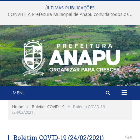
ÚLTIMAS PUBLICAÇÕES:
CONVITE A Prefeitura Municipal de Anapu convida todos os servidores públicos municipais para participarem da Audiência Pública de discussão da Lei de Diretrizes Orçamentárias (LDO), importante instrumento de planejamento das ações e investimentos da Administração Pública para o próximo exercício financeiro.
MENU
»
»
Home
Boletins COVID-19
Boletim COVID-19
(24/02/2021)
Boletim COVID-19 (24/02/2021)
0