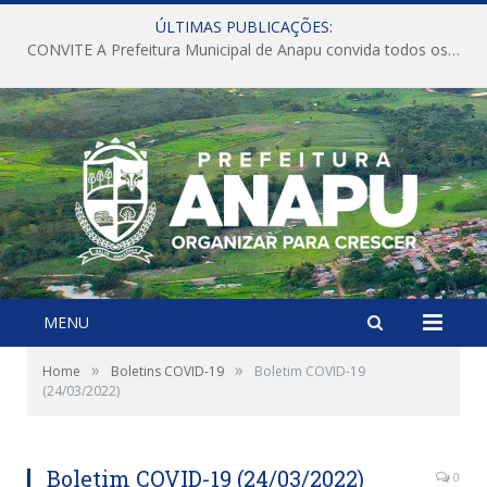
ÚLTIMAS PUBLICAÇÕES:
CONVITE A Prefeitura Municipal de Anapu convida todos os servidores públicos municipais para participarem da Audiência Pública de discussão da Lei de Diretrizes Orçamentárias (LDO), importante instrumento de planejamento das ações e investimentos da Administração Pública para o próximo exercício financeiro.
MENU
»
»
Home
Boletins COVID-19
Boletim COVID-19
(24/03/2022)
Boletim COVID-19 (24/03/2022)
0