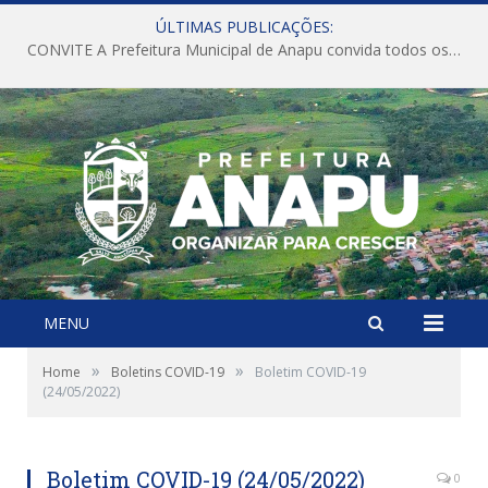
ÚLTIMAS PUBLICAÇÕES:
CONVITE A Prefeitura Municipal de Anapu convida todos os servidores públicos municipais para participarem da Audiência Pública de discussão da Lei de Diretrizes Orçamentárias (LDO), importante instrumento de planejamento das ações e investimentos da Administração Pública para o próximo exercício financeiro.
MENU
»
»
Home
Boletins COVID-19
Boletim COVID-19
(24/05/2022)
Boletim COVID-19 (24/05/2022)
0