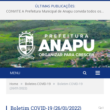
ÚLTIMAS PUBLICAÇÕES:
CONVITE A Prefeitura Municipal de Anapu convida todos os servidores públicos municipais para participarem da Audiência Pública de discussão da Lei de Diretrizes Orçamentárias (LDO), importante instrumento de planejamento das ações e investimentos da Administração Pública para o próximo exercício financeiro.
MENU
»
»
Home
Boletins COVID-19
Boletim COVID-19
(26/01/2022)
Boletim COVID-19 (26/01/2022)
0