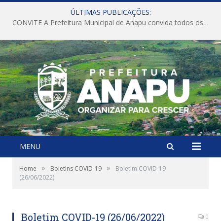
ÚLTIMAS PUBLICAÇÕES:
CONVITE A Prefeitura Municipal de Anapu convida todos os servidores públicos municipais para participarem da Audiência Pública de discussão da Lei de Diretrizes Orçamentárias (LDO), importante instrumento de planejamento das ações e investimentos da Administração Pública para o próximo exercício financeiro.
MENU
»
»
Home
Boletins COVID-19
Boletim COVID-19
(26/06/2022)
Boletim COVID-19 (26/06/2022)
0