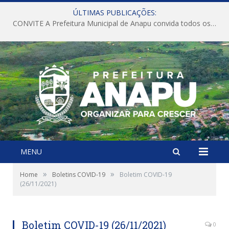
ÚLTIMAS PUBLICAÇÕES:
CONVITE A Prefeitura Municipal de Anapu convida todos os servidores públicos municipais para participarem da Audiência Pública de discussão da Lei de Diretrizes Orçamentárias (LDO), importante instrumento de planejamento das ações e investimentos da Administração Pública para o próximo exercício financeiro.
MENU
»
»
Home
Boletins COVID-19
Boletim COVID-19
(26/11/2021)
Boletim COVID-19 (26/11/2021)
0