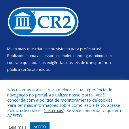
Muito mais que
criar site
ou
sistema para prefeituras
!
Realizamos uma
assessoria
completa, onde garantimos em
contrato que todas as exigências das
leis de transparência
pública
serão atendidas.
Conheça o
PNTP
e o
Radar da Transparência Pública
Nós usamos cookies para melhorar sua experiência de
navegação no portal. Ao utilizar nosso portal, você
concorda com a política de monitoramento de cookies.
Para ter mais informações sobre como isso é feito, acesse
Política de cookies (
Leia mais
). Se você concorda, clique em
Todos os direitos reservados a Prefeitura Municipal de Anapu.
ACEITO.
Mapa do Site
Acessar Área Administrativa
Leia mais
ACEITO