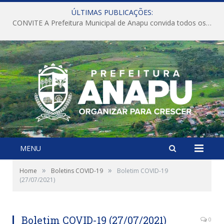
ÚLTIMAS PUBLICAÇÕES:
CONVITE A Prefeitura Municipal de Anapu convida todos os servidores públicos municipais para participarem da Audiência Pública de discussão da Lei de Diretrizes Orçamentárias (LDO), importante instrumento de planejamento das ações e investimentos da Administração Pública para o próximo exercício financeiro.
MENU
»
»
Home
Boletins COVID-19
Boletim COVID-19
(27/07/2021)
Boletim COVID-19 (27/07/2021)
0