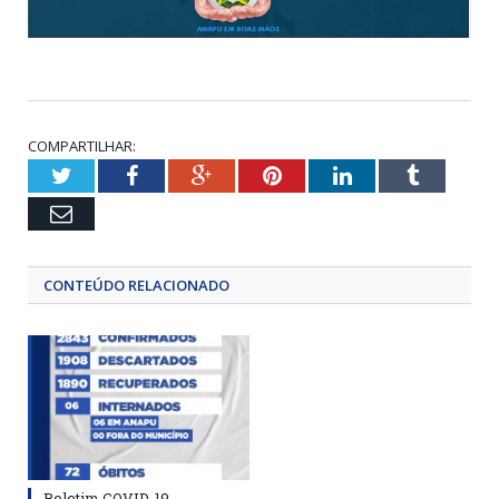
COMPARTILHAR:
Twitter
Facebook
Google+
Pinterest
LinkedIn
Tumblr
Email
CONTEÚDO RELACIONADO
Boletim COVID-19