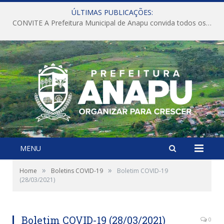
ÚLTIMAS PUBLICAÇÕES:
CONVITE A Prefeitura Municipal de Anapu convida todos os servidores públicos municipais para participarem da Audiência Pública de discussão da Lei de Diretrizes Orçamentárias (LDO), importante instrumento de planejamento das ações e investimentos da Administração Pública para o próximo exercício financeiro.
MENU
»
»
Home
Boletins COVID-19
Boletim COVID-19
(28/03/2021)
Boletim COVID-19 (28/03/2021)
0