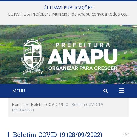
ÚLTIMAS PUBLICAÇÕES:
CONVITE A Prefeitura Municipal de Anapu convida todos os servidores públicos municipais para participarem da Audiência Pública de discussão da Lei de Diretrizes Orçamentárias (LDO), importante instrumento de planejamento das ações e investimentos da Administração Pública para o próximo exercício financeiro.
MENU
»
»
Home
Boletins COVID-19
Boletim COVID-19
(28/09/2022)
Boletim COVID-19 (28/09/2022)
0