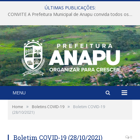
ÚLTIMAS PUBLICAÇÕES:
CONVITE A Prefeitura Municipal de Anapu convida todos os servidores públicos municipais para participarem da Audiência Pública de discussão da Lei de Diretrizes Orçamentárias (LDO), importante instrumento de planejamento das ações e investimentos da Administração Pública para o próximo exercício financeiro.
MENU
»
»
Home
Boletins COVID-19
Boletim COVID-19
(28/10/2021)
Boletim COVID-19 (28/10/2021)
0