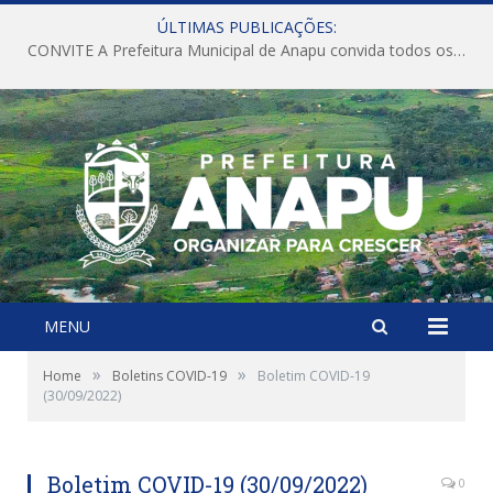
ÚLTIMAS PUBLICAÇÕES:
CONVITE A Prefeitura Municipal de Anapu convida todos os servidores públicos municipais para participarem da Audiência Pública de discussão da Lei de Diretrizes Orçamentárias (LDO), importante instrumento de planejamento das ações e investimentos da Administração Pública para o próximo exercício financeiro.
MENU
»
»
Home
Boletins COVID-19
Boletim COVID-19
(30/09/2022)
Boletim COVID-19 (30/09/2022)
0