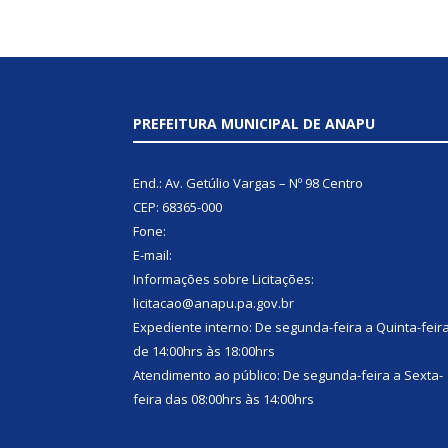
PREFEITURA MUNICIPAL DE ANAPU
End.: Av. Getúlio Vargas – Nº 98 Centro
CEP: 68365-000
Fone:
E-mail:
Informações sobre Licitações:
licitacao@anapu.pa.gov.br
Expediente interno: De segunda-feira a Quinta-feir
de 14:00hrs às 18:00hrs
Atendimento ao público: De segunda-feira a Sexta-
feira das 08:00hrs às 14:00hrs