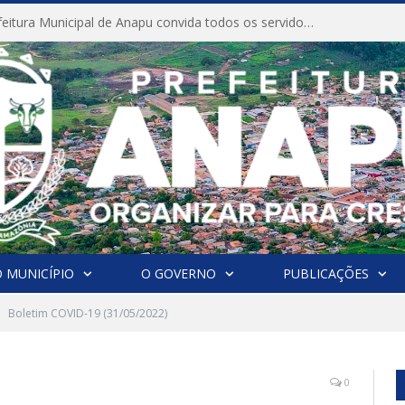
CONVITE A Prefeitura Municipal de Anapu convida todos os servidores públicos municipais para participarem da Audiência Pública de discussão da Lei de Diretrizes Orçamentárias (LDO), importante instrumento de planejamento das ações e investimentos da Administração Pública para o próximo exercício financeiro.
 MUNICÍPIO
O GOVERNO
PUBLICAÇÕES
Boletim COVID-19 (31/05/2022)
0