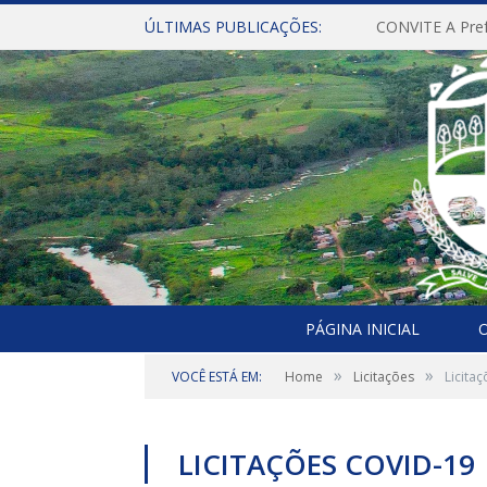
ÚLTIMAS PUBLICAÇÕES:
PÁGINA INICIAL
O
»
»
VOCÊ ESTÁ EM:
Home
Licitações
Licita
LICITAÇÕES COVID-19