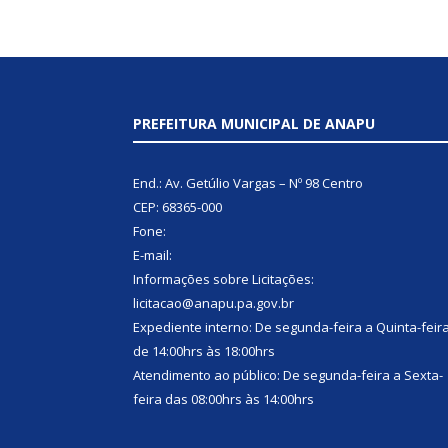
PREFEITURA MUNICIPAL DE ANAPU
End.: Av. Getúlio Vargas – Nº 98 Centro
CEP: 68365-000
Fone:
E-mail:
Informações sobre Licitações:
licitacao@anapu.pa.gov.br
Expediente interno: De segunda-feira a Quinta-feir
de 14:00hrs às 18:00hrs
Atendimento ao público: De segunda-feira a Sexta-
feira das 08:00hrs às 14:00hrs