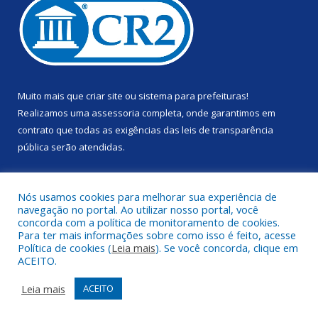
Muito mais que
criar site
ou
sistema para prefeituras
!
Realizamos uma
assessoria
completa, onde garantimos em
contrato que todas as exigências das
leis de transparência
pública
serão atendidas.
Conheça o
PNTP
e o
Radar da Transparência Pública
Nós usamos cookies para melhorar sua experiência de
navegação no portal. Ao utilizar nosso portal, você
concorda com a política de monitoramento de cookies.
Para ter mais informações sobre como isso é feito, acesse
Política de cookies (
Leia mais
). Se você concorda, clique em
Todos os direitos reservados a Prefeitura Municipal de Anapu.
ACEITO.
Mapa do Site
Acessar Área Administrativa
Leia mais
ACEITO
Acessar Webmail