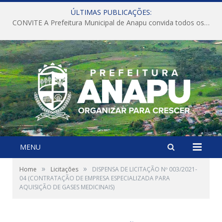
ÚLTIMAS PUBLICAÇÕES:
CONVITE A Prefeitura Municipal de Anapu convida todos os servidores públicos municipais para participarem da Audiência Pública de discussão da Lei de Diretrizes Orçamentárias (LDO), importante instrumento de planejamento das ações e investimentos da Administração Pública para o próximo exercício financeiro.
MENU
»
»
Home
Licitações
DISPENSA DE LICITAÇÃO Nº 003/2021-
04 (CONTRATAÇÃO DE EMPRESA ESPECIALIZADA PARA
AQUISIÇÃO DE GASES MEDICINAIS)