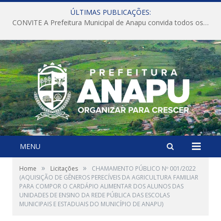
ÚLTIMAS PUBLICAÇÕES:
CONVITE A Prefeitura Municipal de Anapu convida todos os servidores públicos municipais para participarem da Audiência Pública de discussão da Lei de Diretrizes Orçamentárias (LDO), importante instrumento de planejamento das ações e investimentos da Administração Pública para o próximo exercício financeiro.
MENU
»
»
Home
Licitações
CHAMAMENTO PÚBLICO Nº 001/2022
(AQUISIÇÃO DE GÊNEROS PERECÍVEIS DA AGRICULTURA FAMILIAR
PARA COMPOR O CARDÁPIO ALIMENTAR DOS ALUNOS DAS
UNIDADES DE ENSINO DA REDE PÚBLICA DAS ESCOLAS
MUNICIPAIS E ESTADUAIS DO MUNICÍPIO DE ANAPU)