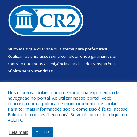
Muito mais que
criar site
ou
sistema para prefeituras
!
Realizamos uma
assessoria
completa, onde garantimos em
contrato que todas as exigências das
leis de transparência
pública
serão atendidas.
Conheça o
PNTP
e o
Radar da Transparência Pública
Nós usamos cookies para melhorar sua experiência de
navegação no portal. Ao utilizar nosso portal, você
concorda com a política de monitoramento de cookies.
Para ter mais informações sobre como isso é feito, acesse
Política de cookies (
Leia mais
). Se você concorda, clique em
Todos os direitos reservados a Prefeitura Municipal de Anapu.
ACEITO.
Mapa do Site
Acessar Área Administrativa
Leia mais
ACEITO