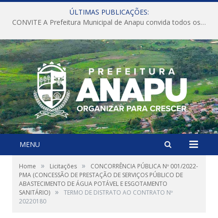
ÚLTIMAS PUBLICAÇÕES:
CONVITE A Prefeitura Municipal de Anapu convida todos os servidores públicos municipais para participarem da Audiência Pública de discussão da Lei de Diretrizes Orçamentárias (LDO), importante instrumento de planejamento das ações e investimentos da Administração Pública para o próximo exercício financeiro.
MENU
»
»
Home
Licitações
CONCORRÊNCIA PÚBLICA Nº 001/2022-
PMA (CONCESSÃO DE PRESTAÇÃO DE SERVIÇOS PÚBLICO DE
ABASTECIMENTO DE ÁGUA POTÁVEL E ESGOTAMENTO
»
SANITÁRIO)
TERMO DE DISTRATO AO CONTRATO Nº
20220180