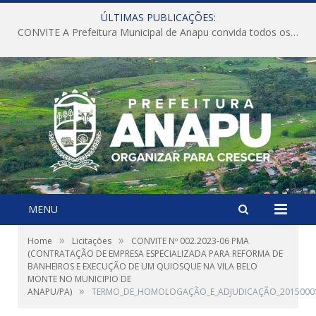
ÚLTIMAS PUBLICAÇÕES:
CONVITE A Prefeitura Municipal de Anapu convida todos os servidores públicos municipais para participarem da Audiência Pública de discussão da Lei de Diretrizes Orçamentárias (LDO), importante instrumento de planejamento das ações e investimentos da Administração Pública para o próximo exercício financeiro.
MENU
»
»
Home
Licitações
CONVITE Nº 002.2023-06 PMA
(CONTRATAÇÃO DE EMPRESA ESPECIALIZADA PARA REFORMA DE
BANHEIROS E EXECUÇÃO DE UM QUIOSQUE NA VILA BELO
MONTE NO MUNICIPIO DE
»
ANAPU/PA)
TERMO_DE_HOMOLOGAÇÃO_E_ADJUDICAÇÃO_2015000