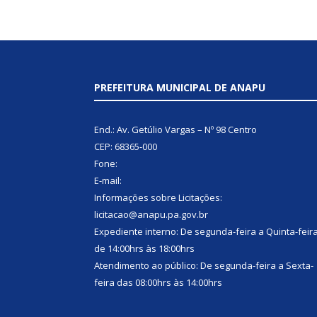
PREFEITURA MUNICIPAL DE ANAPU
End.: Av. Getúlio Vargas – Nº 98 Centro
CEP: 68365-000
Fone:
E-mail:
Informações sobre Licitações:
licitacao@anapu.pa.gov.br
Expediente interno: De segunda-feira a Quinta-feir
de 14:00hrs às 18:00hrs
Atendimento ao público: De segunda-feira a Sexta-
feira das 08:00hrs às 14:00hrs