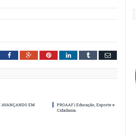
tter
Facebook
Google+
Pinterest
LinkedIn
Tumblr
Email
E AVANÇANDO EM
PROAAF | Educação, Esporte e
Cidadania.