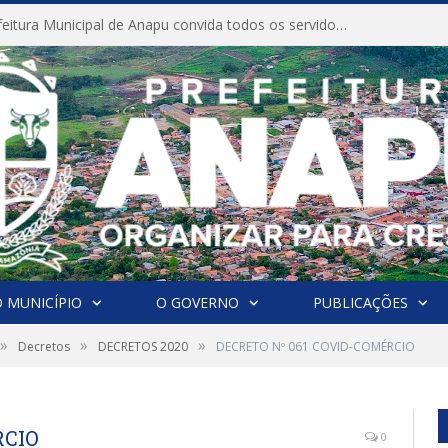
CONVITE A Prefeitura Municipal de Anapu convida todos os servidores públicos municipais para participarem da Audiência Pública de discussão da Lei de Diretrizes Orçamentárias (LDO), importante instrumento de planejamento das ações e investimentos da Administração Pública para o próximo exercício financeiro.
 MUNICÍPIO
O GOVERNO
PUBLICAÇÕES
»
»
»
Decretos
DECRETOS 2020
DECRETO Nº 061 COVID-COMÉRCIO
RCIO
0