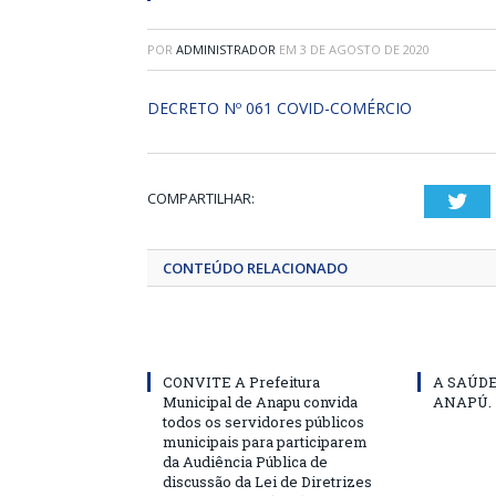
POR
ADMINISTRADOR
EM
3 DE AGOSTO DE 2020
DECRETO Nº 061 COVID-COMÉRCIO
COMPARTILHAR:
Twi
CONTEÚDO RELACIONADO
CONVITE A Prefeitura
A SAÚD
Municipal de Anapu convida
ANAPÚ.
todos os servidores públicos
municipais para participarem
da Audiência Pública de
discussão da Lei de Diretrizes