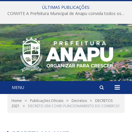
ÚLTIMAS PUBLICAÇÕES:
CONVITE A Prefeitura Municipal de Anapu convida todos os servidores públicos municipais para participarem da Audiência Pública de discussão da Lei de Diretrizes Orçamentárias (LDO), importante instrumento de planejamento das ações e investimentos da Administração Pública para o próximo exercício financeiro.
MENU
»
»
»
Home
Publicações Oficiais
Decretos
DECRETOS
»
2021
DECRETO 036 COVID FUNCIONAMENTO DO COMERCIO