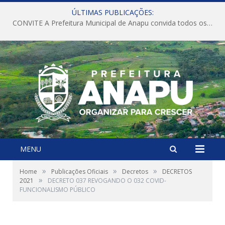
ÚLTIMAS PUBLICAÇÕES:
CONVITE A Prefeitura Municipal de Anapu convida todos os servidores públicos municipais para participarem da Audiência Pública de discussão da Lei de Diretrizes Orçamentárias (LDO), importante instrumento de planejamento das ações e investimentos da Administração Pública para o próximo exercício financeiro.
MENU
»
»
»
Home
Publicações Oficiais
Decretos
DECRETOS
»
2021
DECRETO 037 REVOGANDO O 032 COVID-
FUNCIONALISMO PÚBLICO