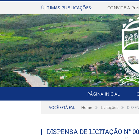
ÚLTIMAS PUBLICAÇÕES:
PÁGINA INICIAL
O
»
»
VOCÊ ESTÁ EM:
Home
Licitações
DISPE
DISPENSA DE LICITAÇÃO N° 0