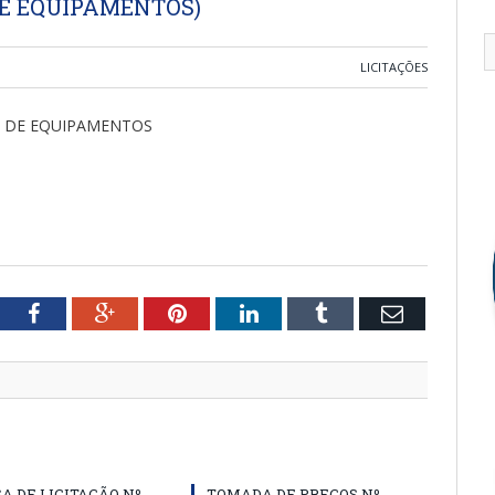
E EQUIPAMENTOS)
LICITAÇÕES
O DE EQUIPAMENTOS
tter
Facebook
Google+
Pinterest
LinkedIn
Tumblr
Email
A DE LICITAÇÃO Nº
TOMADA DE PREÇOS Nº