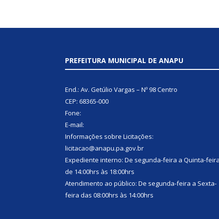
PREFEITURA MUNICIPAL DE ANAPU
End.: Av. Getúlio Vargas – Nº 98 Centro
CEP: 68365-000
Fone:
E-mail:
Informações sobre Licitações:
licitacao@anapu.pa.gov.br
Expediente interno: De segunda-feira a Quinta-feir
de 14:00hrs às 18:00hrs
Atendimento ao público: De segunda-feira a Sexta-
feira das 08:00hrs às 14:00hrs