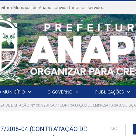
CONVITE A Prefeitura Municipal de Anapu convida todos os servidores públicos municipais para participarem da Audiência Pública de discussão da Lei de Diretrizes Orçamentárias (LDO), importante instrumento de planejamento das ações e investimentos da Administração Pública para o próximo exercício financeiro.
 MUNICÍPIO
O GOVERNO
PUBLICAÇÕES
NSA DE LICITAÇÃO N° 007/2016-04 (CONTRATAÇÃO DE EMPRESA PARA AQUISIÇ
07/2016-04 (CONTRATAÇÃO DE
0