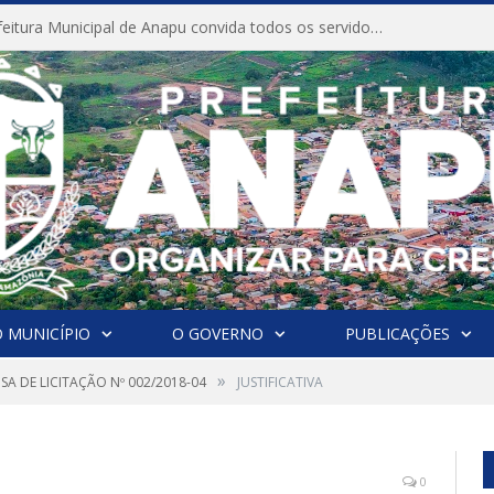
CONVITE A Prefeitura Municipal de Anapu convida todos os servidores públicos municipais para participarem da Audiência Pública de discussão da Lei de Diretrizes Orçamentárias (LDO), importante instrumento de planejamento das ações e investimentos da Administração Pública para o próximo exercício financeiro.
 MUNICÍPIO
O GOVERNO
PUBLICAÇÕES
»
SA DE LICITAÇÃO Nº 002/2018-04
JUSTIFICATIVA
0