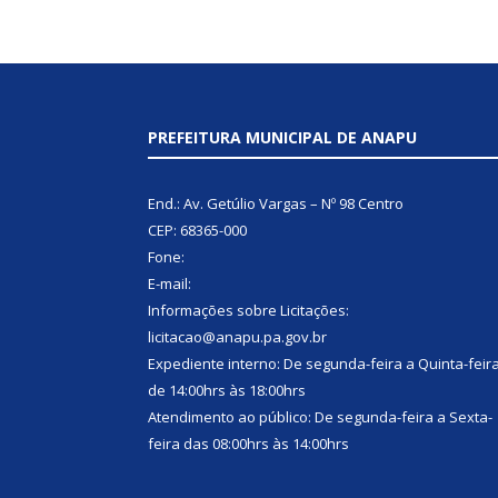
PREFEITURA MUNICIPAL DE ANAPU
End.: Av. Getúlio Vargas – Nº 98 Centro
CEP: 68365-000
Fone:
E-mail:
Informações sobre Licitações:
licitacao@anapu.pa.gov.br
Expediente interno: De segunda-feira a Quinta-feir
de 14:00hrs às 18:00hrs
Atendimento ao público: De segunda-feira a Sexta-
feira das 08:00hrs às 14:00hrs