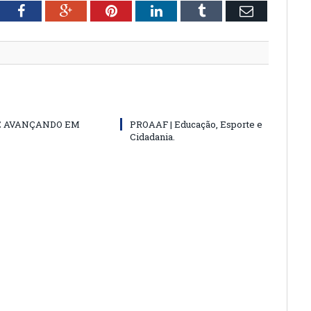
tter
Facebook
Google+
Pinterest
LinkedIn
Tumblr
Email
E AVANÇANDO EM
PROAAF | Educação, Esporte e
Cidadania.