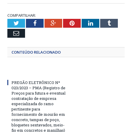
COMPARTILHAR:
Twitter
Facebook
Google+
Pinterest
LinkedIn
Tumblr
Email
CONTEÚDO RELACIONADO
PREGÃO ELETRÔNICO Nº
023/2023 – PMA (Registro de
Preços para futura e eventual
contratação de empresa
especializada do ramo
pertinente para
fornecimento de mourão em
concreto, tampas de poço,
bloquetes sextavados, meio-
fio em concretos e manilhas)