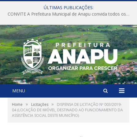
ÚLTIMAS PUBLICAÇÕES:
CONVITE A Prefeitura Municipal de Anapu convida todos os servidores públicos municipais para participarem da Audiência Pública de discussão da Lei de Diretrizes Orçamentárias (LDO), importante instrumento de planejamento das ações e investimentos da Administração Pública para o próximo exercício financeiro.
MENU
»
»
Home
Licitações
DISPENSA DE LICITAÇÃO Nº 003/2019-
04 (LOCAÇÃO DE IMÓVEL, DESTINADO AO FUNCIONAMENTO DA
ASSISTÊNCIA SOCIAL DESTE MUNICÍPIO)