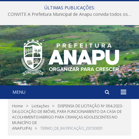
ÚLTIMAS PUBLICAÇÕES:
CONVITE A Prefeitura Municipal de Anapu convida todos os servidores públicos municipais para participarem da Audiência Pública de discussão da Lei de Diretrizes Orçamentárias (LDO), importante instrumento de planejamento das ações e investimentos da Administração Pública para o próximo exercício financeiro.
MENU
»
»
Home
Licitações
DISPENSA DE LICITAÇÃO Nº 004.2023-
04 (LOCAÇÃO DE IMÓVEL PARA FUNCIONAMENTO DA CASA DE
ACOLHIMENTO/ABRIGO PARA CRIANÇAS ADOLESCENTES NO
MUNICÍPIO DE
»
ANAPU/PA)
TERMO_DE_RATIFICAÇÃO_20150001