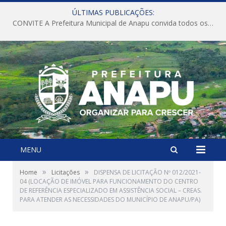
ÚLTIMAS PUBLICAÇÕES:
CONVITE A Prefeitura Municipal de Anapu convida todos os servidores públicos municipais para participarem da Audiência Pública de discussão da Lei de Diretrizes Orçamentárias (LDO), importante instrumento de planejamento das ações e investimentos da Administração Pública para o próximo exercício financeiro.
MENU
»
»
Home
Licitações
DISPENSA DE LICITAÇÃO Nº 012/2021-
04 (LOCAÇÃO DE IMÓVEL PARA FUNCIONAMENTO DO CENTRO
DE REFERÊNCIA ESPECIALIZADO EM ASSISTÊNCIA SOCIAL – CREAS.
PARA ATENDER AS NECESSIDADES DO MUNICÍPIO DE ANAPU/PA)