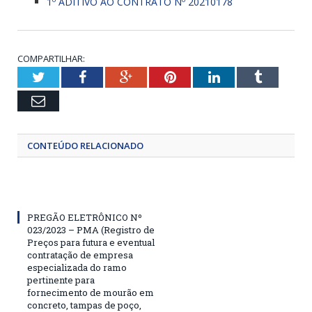
1º ADITIVO AO CONTRATO Nº 20210178
COMPARTILHAR:
Twitter
Facebook
Google+
Pinterest
LinkedIn
Tumblr
Email
CONTEÚDO RELACIONADO
PREGÃO ELETRÔNICO Nº
023/2023 – PMA (Registro de
Preços para futura e eventual
contratação de empresa
especializada do ramo
pertinente para
fornecimento de mourão em
concreto, tampas de poço,