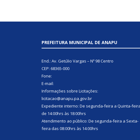
PREFEITURA MUNICIPAL DE ANAPU
End.: Av. Getúlio Vargas – Nº 98 Centro
CEP: 68365-000
Fone:
E-mail:
Informações sobre Licitações:
licitacao@anapu.pa.gov.br
Expediente interno: De segunda-feira a Quinta-feir
de 14:00hrs às 18:00hrs
Atendimento ao público: De segunda-feira a Sexta-
feira das 08:00hrs às 14:00hrs