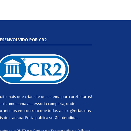
ESENVOLVIDO POR CR2
uito mais que
criar site
ou
sistema para prefeituras
!
ealizamos uma
assessoria
completa, onde
arantimos em contrato que todas as exigências das
eis de transparência pública
serão atendidas.
onheça o
PNTP
e o
Radar da Transparência Pública