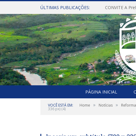
ÚLTIMAS PUBLICAÇÕES:
PÁGINA INICIAL
O
»
»
VOCÊ ESTÁ EM:
Home
Notícias
Reforma 
336 px) (4)