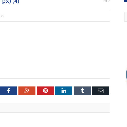
 px) (4)
0
025
tter
Facebook
Google+
Pinterest
LinkedIn
Tumblr
Email