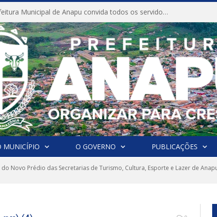
CONVITE A Prefeitura Municipal de Anapu convida todos os servidores públicos municipais para participarem da Audiência Pública de discussão da Lei de Diretrizes Orçamentárias (LDO), importante instrumento de planejamento das ações e investimentos da Administração Pública para o próximo exercício financeiro.
 MUNICÍPIO
O GOVERNO
PUBLICAÇÕES
do Novo Prédio das Secretarias de Turismo, Cultura, Esporte e Lazer de Anapu