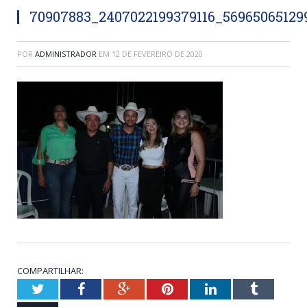
70907883_2407022199379116_56965065129
POR
ADMINISTRADOR
EM
12 DE FEVEREIRO DE 2020
COMPARTILHAR:
Twitter
Facebook
Google+
Pinterest
LinkedIn
Tumblr