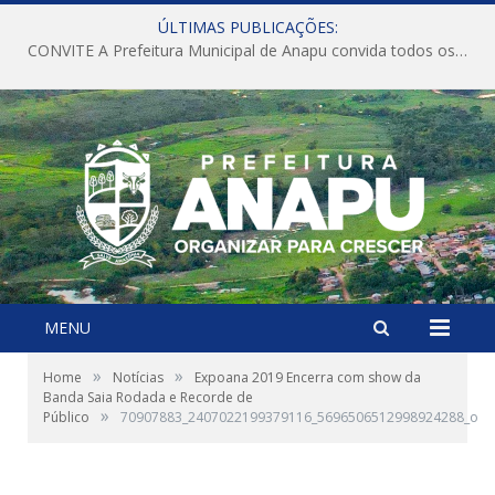
ÚLTIMAS PUBLICAÇÕES:
CONVITE A Prefeitura Municipal de Anapu convida todos os servidores públicos municipais para participarem da Audiência Pública de discussão da Lei de Diretrizes Orçamentárias (LDO), importante instrumento de planejamento das ações e investimentos da Administração Pública para o próximo exercício financeiro.
MENU
»
»
Home
Notícias
Expoana 2019 Encerra com show da
Banda Saia Rodada e Recorde de
»
Público
70907883_2407022199379116_5696506512998924288_o