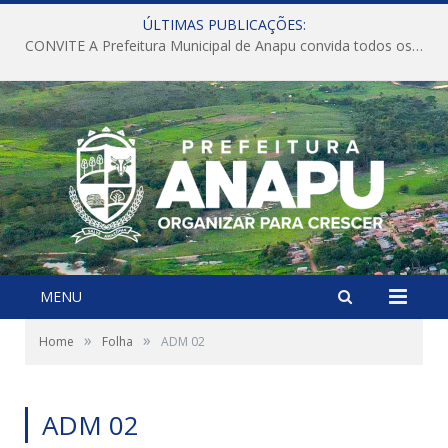
ÚLTIMAS PUBLICAÇÕES:
CONVITE A Prefeitura Municipal de Anapu convida todos os servidores públicos municipais para participarem da Audiência Pública de discussão da Lei de Diretrizes Orçamentárias (LDO), importante instrumento de planejamento das ações e investimentos da Administração Pública para o próximo exercício financeiro.
MENU
»
»
Home
Folha
ADM 02
ADM 02