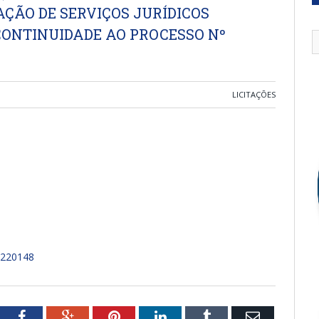
ÇÃO DE SERVIÇOS JURÍDICOS
CONTINUIDADE AO PROCESSO Nº
LICITAÇÕES
220148
tter
Facebook
Google+
Pinterest
LinkedIn
Tumblr
Email