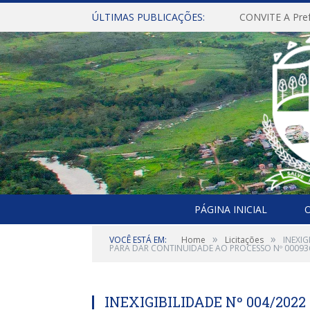
ÚLTIMAS PUBLICAÇÕES:
PÁGINA INICIAL
O
»
»
VOCÊ ESTÁ EM:
Home
Licitações
INEXIG
PARA DAR CONTINUIDADE AO PROCESSO Nº 0009363
INEXIGIBILIDADE Nº 004/20