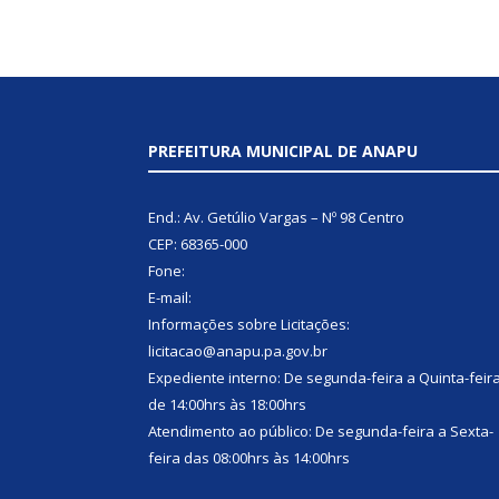
PREFEITURA MUNICIPAL DE ANAPU
End.: Av. Getúlio Vargas – Nº 98 Centro
CEP: 68365-000
Fone:
E-mail:
Informações sobre Licitações:
licitacao@anapu.pa.gov.br
Expediente interno: De segunda-feira a Quinta-feir
de 14:00hrs às 18:00hrs
Atendimento ao público: De segunda-feira a Sexta-
feira das 08:00hrs às 14:00hrs