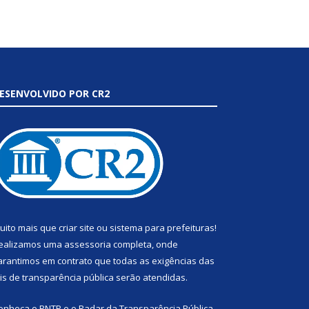
ESENVOLVIDO POR CR2
uito mais que
criar site
ou
sistema para prefeituras
!
ealizamos uma
assessoria
completa, onde
arantimos em contrato que todas as exigências das
eis de transparência pública
serão atendidas.
onheça o
PNTP
e o
Radar da Transparência Pública