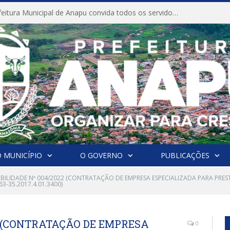
CONVITE A Prefeitura Municipal de Anapu convida todos os servidores públicos municipais para participarem da Audiência Pública de discussão da Lei de Diretrizes Orçamentárias (LDO), importante instrumento de planejamento das ações e investimentos da Administração Pública para o próximo exercício financeiro.
 MUNICÍPIO
O GOVERNO
PUBLICAÇÕES
IBILIDADE Nº 004/2022 (CONTRATAÇÃO DE EMPRESA ESPECIALIZADA PARA PRES
-35.2017.4.01.3400)
22 (CONTRATAÇÃO DE EMPRESA
0