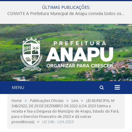
ÚLTIMAS PUBLICAÇÕES:
CONVITE A Prefeitura Municipal de Anapu convida todos os servidores públicos municipais para participarem da Audiência Pública de discussão da Lei de Diretrizes Orçamentárias (LDO), importante instrumento de planejamento das ações e investimentos da Administração Pública para o próximo exercício financeiro.
MENU
»
»
»
Home
Publicações Oficiais
Leis
LEI MUNICIPAL Nº
348/2022, DE 29 DE DEZEMBRO DE 2022 (LOA 2023 Estima a
receita e fixa a Despesa do Município de Anapu, Estado do Pará,
para o Exercício Financeiro de 2023 e dá outras
»
providências)
LEI 348 – LOA 2023