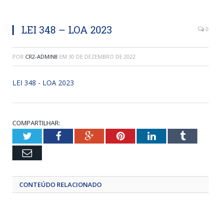
LEI 348 – LOA 2023
0
POR
CR2-ADMIN8
EM
30 DE DEZEMBRO DE 2022
LEI 348 - LOA 2023
COMPARTILHAR:
Twitter
Facebook
Google+
Pinterest
LinkedIn
Tumblr
Email
CONTEÚDO RELACIONADO