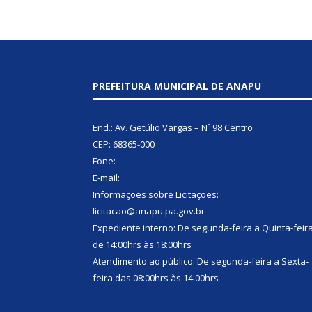
PREFEITURA MUNICIPAL DE ANAPU
End.: Av. Getúlio Vargas – Nº 98 Centro
CEP: 68365-000
Fone:
E-mail:
Informações sobre Licitações:
licitacao@anapu.pa.gov.br
Expediente interno: De segunda-feira a Quinta-feir
de 14:00hrs às 18:00hrs
Atendimento ao público: De segunda-feira a Sexta-
feira das 08:00hrs às 14:00hrs