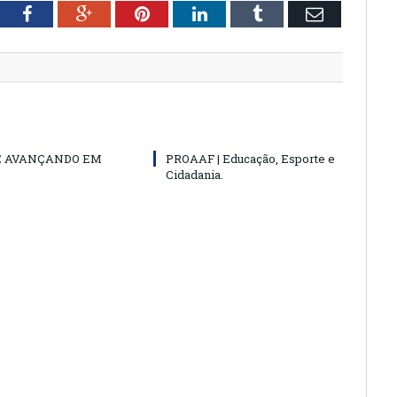
tter
Facebook
Google+
Pinterest
LinkedIn
Tumblr
Email
E AVANÇANDO EM
PROAAF | Educação, Esporte e
Cidadania.