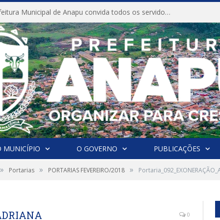
CONVITE A Prefeitura Municipal de Anapu convida todos os servidores públicos municipais para participarem da Audiência Pública de discussão da Lei de Diretrizes Orçamentárias (LDO), importante instrumento de planejamento das ações e investimentos da Administração Pública para o próximo exercício financeiro.
 MUNICÍPIO
O GOVERNO
PUBLICAÇÕES
»
»
»
Portarias
PORTARIAS FEVEREIRO/2018
Portaria_092_EXONERAÇÃO_
ADRIANA
0