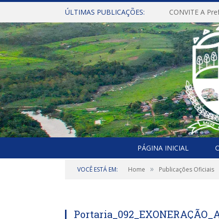
ÚLTIMAS PUBLICAÇÕES:
PÁGINA INICIAL
O
»
VOCÊ ESTÁ EM:
Home
Publicações Oficiais
Portaria_092_EXONERAÇÃO_