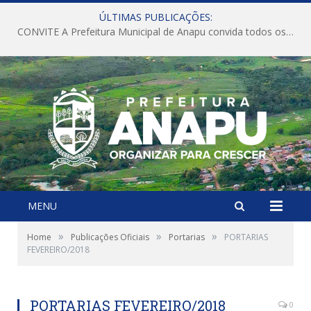
ÚLTIMAS PUBLICAÇÕES:
CONVITE A Prefeitura Municipal de Anapu convida todos os servidores públicos municipais para participarem da Audiência Pública de discussão da Lei de Diretrizes Orçamentárias (LDO), importante instrumento de planejamento das ações e investimentos da Administração Pública para o próximo exercício financeiro.
MENU
»
»
»
Home
Publicações Oficiais
Portarias
PORTARIAS
FEVEREIRO/2018
PORTARIAS FEVEREIRO/2018
0