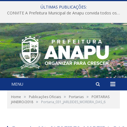
ÚLTIMAS PUBLICAÇÕES:
CONVITE A Prefeitura Municipal de Anapu convida todos os servidores públicos municipais para participarem da Audiência Pública de discussão da Lei de Diretrizes Orçamentárias (LDO), importante instrumento de planejamento das ações e investimentos da Administração Pública para o próximo exercício financeiro.
MENU
»
»
»
Home
Publicações Oficiais
Portarias
PORTARIAS
»
JANEIRO/2018
Portaria_031_JARLEIDES_MOREIRA_DAS_6