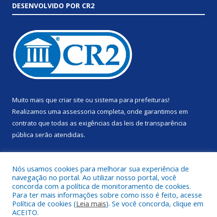
DESENVOLVIDO POR CR2
Muito mais que
criar site
ou
sistema para prefeituras
!
Realizamos uma
assessoria
completa, onde garantimos em
contrato que todas as exigências das
leis de transparência
pública
serão atendidas.
Conheça o
PNTP
e o
Radar da Transparência Pública
Nós usamos cookies para melhorar sua experiência de
navegação no portal. Ao utilizar nosso portal, você
concorda com a política de monitoramento de cookies.
Para ter mais informações sobre como isso é feito, acesse
Política de cookies (
Leia mais
). Se você concorda, clique em
Todos os direitos reservados a Prefeitura Municipal de Anapu.
ACEITO.