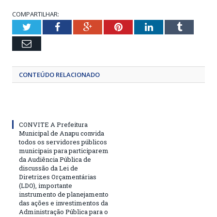
COMPARTILHAR:
Twitter
Facebook
Google+
Pinterest
LinkedIn
Tumblr
Email
CONTEÚDO RELACIONADO
CONVITE A Prefeitura
Municipal de Anapu convida
todos os servidores públicos
municipais para participarem
da Audiência Pública de
discussão da Lei de
Diretrizes Orçamentárias
(LDO), importante
instrumento de planejamento
das ações e investimentos da
Administração Pública para o