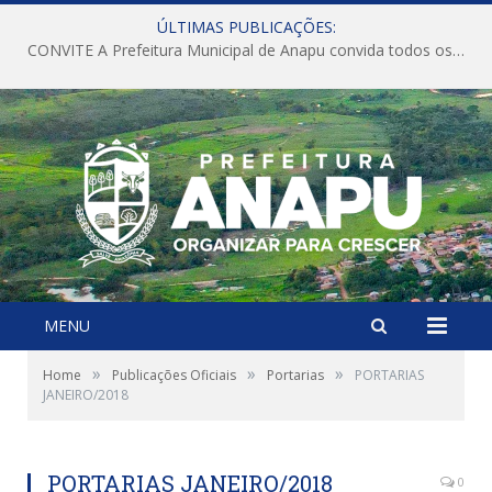
ÚLTIMAS PUBLICAÇÕES:
CONVITE A Prefeitura Municipal de Anapu convida todos os servidores públicos municipais para participarem da Audiência Pública de discussão da Lei de Diretrizes Orçamentárias (LDO), importante instrumento de planejamento das ações e investimentos da Administração Pública para o próximo exercício financeiro.
MENU
»
»
»
Home
Publicações Oficiais
Portarias
PORTARIAS
JANEIRO/2018
PORTARIAS JANEIRO/2018
0