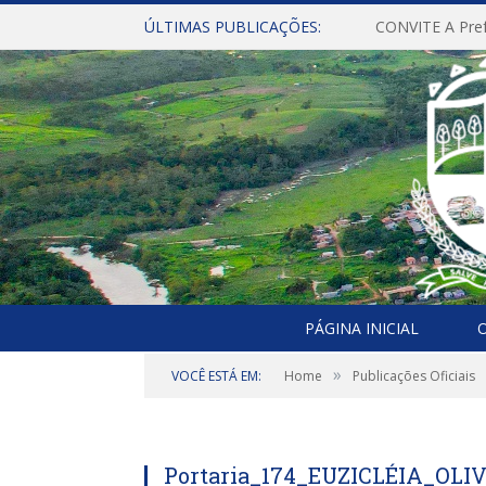
ÚLTIMAS PUBLICAÇÕES:
PÁGINA INICIAL
O
»
VOCÊ ESTÁ EM:
Home
Publicações Oficiais
Portaria_174_EUZICLÉIA_OL