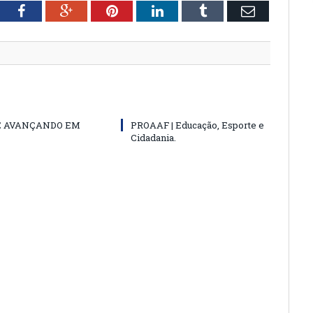
tter
Facebook
Google+
Pinterest
LinkedIn
Tumblr
Email
E AVANÇANDO EM
PROAAF | Educação, Esporte e
Cidadania.