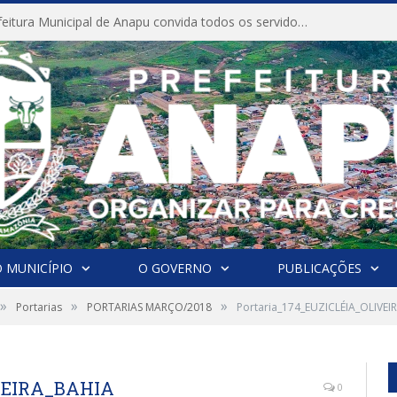
CONVITE A Prefeitura Municipal de Anapu convida todos os servidores públicos municipais para participarem da Audiência Pública de discussão da Lei de Diretrizes Orçamentárias (LDO), importante instrumento de planejamento das ações e investimentos da Administração Pública para o próximo exercício financeiro.
 MUNICÍPIO
O GOVERNO
PUBLICAÇÕES
»
»
»
Portarias
PORTARIAS MARÇO/2018
Portaria_174_EUZICLÉIA_OLIVEI
IVEIRA_BAHIA
0