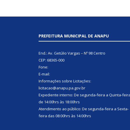
PREFEITURA MUNICIPAL DE ANAPU
End.: Av. Getúlio Vargas – Nº 98 Centro
CEP: 68365-000
Fone:
E-mail:
Informações sobre Licitações:
licitacao@anapu.pa.gov.br
Expediente interno: De segunda-feira a Quinta-feir
de 14:00hrs às 18:00hrs
Atendimento ao público: De segunda-feira a Sexta-
feira das 08:00hrs às 14:00hrs