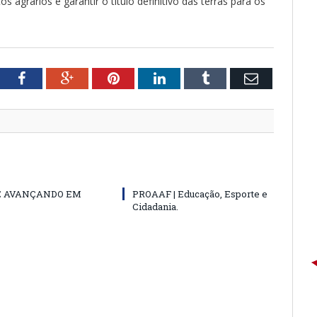
s agrários e garantir o título definitivo das terras para os
tter
Facebook
Google+
Pinterest
LinkedIn
Tumblr
Email
E AVANÇANDO EM
PROAAF | Educação, Esporte e
Cidadania.