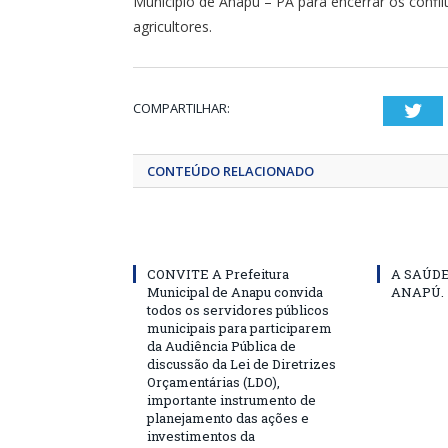
Município de Anapu – PA para encerrar os conflito
agricultores.
COMPARTILHAR:
Twi
CONTEÚDO RELACIONADO
CONVITE A Prefeitura
A SAÚD
Municipal de Anapu convida
ANAPÚ.
todos os servidores públicos
municipais para participarem
da Audiência Pública de
discussão da Lei de Diretrizes
Orçamentárias (LDO),
importante instrumento de
planejamento das ações e
investimentos da