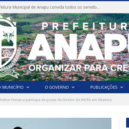
CONVITE A Prefeitura Municipal de Anapu convida todos os servidores públicos municipais para participarem da Audiência Pública de discussão da Lei de Diretrizes Orçamentárias (LDO), importante instrumento de planejamento das ações e investimentos da Administração Pública para o próximo exercício financeiro.
 MUNICÍPIO
O GOVERNO
PUBLICAÇÕES
 Aelton Fonseca participa de posse do Diretor do INCRA em Altamira