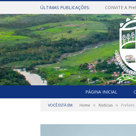
ÚLTIMAS PUBLICAÇÕES:
PÁGINA INICIAL
O
»
»
VOCÊ ESTÁ EM:
Home
Notícias
Prefeito