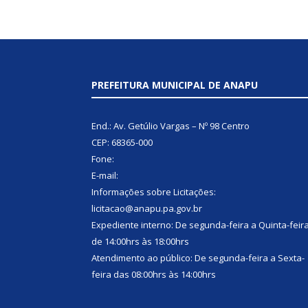
PREFEITURA MUNICIPAL DE ANAPU
End.: Av. Getúlio Vargas – Nº 98 Centro
CEP: 68365-000
Fone:
E-mail:
Informações sobre Licitações:
licitacao@anapu.pa.gov.br
Expediente interno: De segunda-feira a Quinta-feir
de 14:00hrs às 18:00hrs
Atendimento ao público: De segunda-feira a Sexta-
feira das 08:00hrs às 14:00hrs