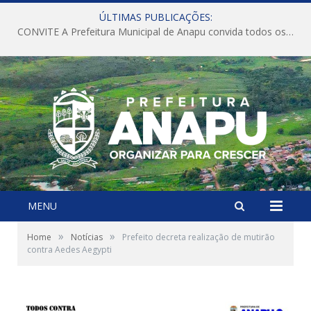
ÚLTIMAS PUBLICAÇÕES:
CONVITE A Prefeitura Municipal de Anapu convida todos os servidores públicos municipais para participarem da Audiência Pública de discussão da Lei de Diretrizes Orçamentárias (LDO), importante instrumento de planejamento das ações e investimentos da Administração Pública para o próximo exercício financeiro.
MENU
»
»
Home
Notícias
Prefeito decreta realização de mutirão
contra Aedes Aegypti