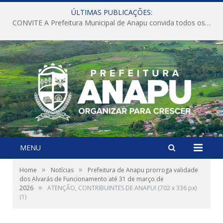
ÚLTIMAS PUBLICAÇÕES:
CONVITE A Prefeitura Municipal de Anapu convida todos os servidores públicos municipais para participarem da Audiência Pública de discussão da Lei de Diretrizes Orçamentárias (LDO), importante instrumento de planejamento das ações e investimentos da Administração Pública para o próximo exercício financeiro.
MENU
»
»
Home
Notícias
Prefeitura de Anapu prorroga validade
dos Alvarás de Funcionamento até 31 de março de
»
2026
ATENÇÃO, CONTRIBUINTES DE ANAPU! (702 x 336 px)
(1)