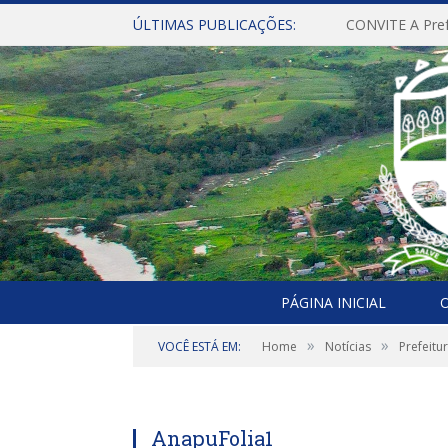
ÚLTIMAS PUBLICAÇÕES:
PÁGINA INICIAL
O
»
»
VOCÊ ESTÁ EM:
Home
Notícias
Prefeitu
AnapuFolia1