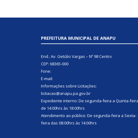
PREFEITURA MUNICIPAL DE ANAPU
End.: Av. Getúlio Vargas – Nº 98 Centro
CEP: 68365-000
Fone:
E-mail:
Informações sobre Licitações:
licitacao@anapu.pa.gov.br
Expediente interno: De segunda-feira a Quinta-feir
de 14:00hrs às 18:00hrs
Atendimento ao público: De segunda-feira a Sexta-
feira das 08:00hrs às 14:00hrs