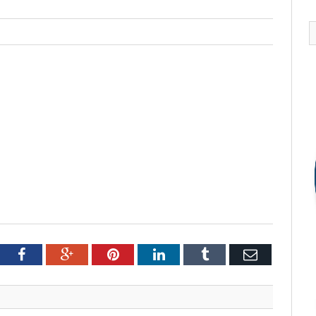
tter
Facebook
Google+
Pinterest
LinkedIn
Tumblr
Email