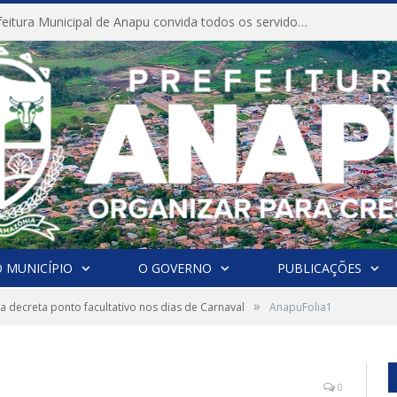
CONVITE A Prefeitura Municipal de Anapu convida todos os servidores públicos municipais para participarem da Audiência Pública de discussão da Lei de Diretrizes Orçamentárias (LDO), importante instrumento de planejamento das ações e investimentos da Administração Pública para o próximo exercício financeiro.
 MUNICÍPIO
O GOVERNO
PUBLICAÇÕES
»
ra decreta ponto facultativo nos dias de Carnaval
AnapuFolia1
0