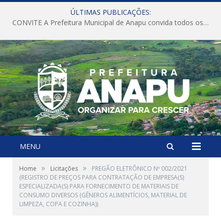
ÚLTIMAS PUBLICAÇÕES:
CONVITE A Prefeitura Municipal de Anapu convida todos os servidores públicos municipais para participarem da Audiência Pública de discussão da Lei de Diretrizes Orçamentárias (LDO), importante instrumento de planejamento das ações e investimentos da Administração Pública para o próximo exercício financeiro.
MENU
»
»
Home
Licitações
PREGÃO ELETRÔNICO Nº 002/2021
(REGISTRO DE PREÇOS PARA CONTRATAÇÃO DE EMPRESA(S)
ESPECIALIZADA(S) PARA FORNECIMENTO DE MATERIAIS DE
CONSUMO DIVERSOS (GÊNEROS ALIMENTÍCIOS, MATERIAL DE
LIMPEZA, COPA E COZINHA))