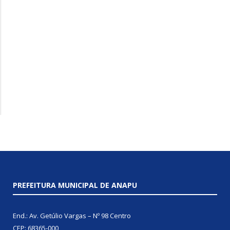
PREFEITURA MUNICIPAL DE ANAPU
End.: Av. Getúlio Vargas – Nº 98 Centro
CEP: 68365-000