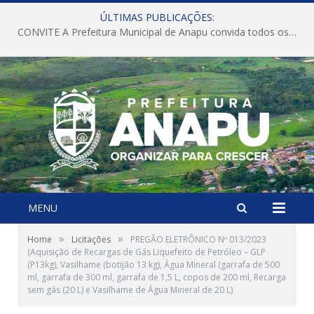
ÚLTIMAS PUBLICAÇÕES:
CONVITE A Prefeitura Municipal de Anapu convida todos os servidores públicos municipais para participarem da Audiência Pública de discussão da Lei de Diretrizes Orçamentárias (LDO), importante instrumento de planejamento das ações e investimentos da Administração Pública para o próximo exercício financeiro.
MENU
»
»
Home
Licitações
PREGÃO ELETRÔNICO Nº 013/2023
(Aquisição de Recargas de Gás Liquefeito de Petróleo – GLP
(P13kg), Vasilhame (botijão 13 kg), Água Mineral (garrafa de 500
ml, garrafa de 300 ml, garrafa de 1,5 L, copos de 200 ml, Recarga
sem gás (20 L) e Vasilhame de Água Mineral de 20 L)